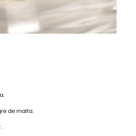
a.
re de malta.
.