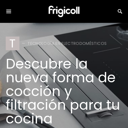
Search for:
T
TECNOLOGÍA EN ELECTRODOMÉSTICOS
Descubre la
nueva forma de
cocción y
filtración para tu
cocina