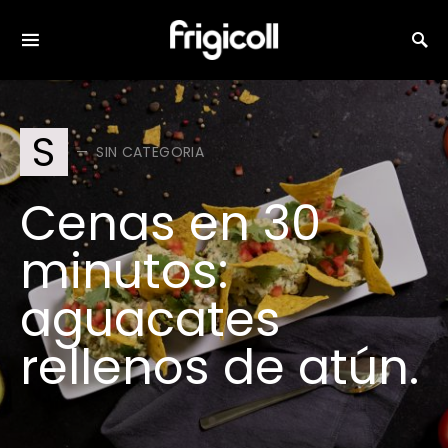
Search for:
S
SIN CATEGORIA
Cenas en 30
minutos:
aguacates
rellenos de atún.