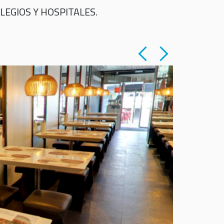
LEGIOS Y HOSPITALES.
HOSPIT
Hospital
Ubicación:
Equipos su
frigoríficas