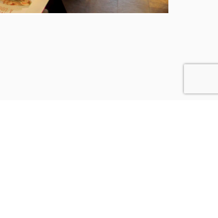
EL HOTEL WELLINGTON CONFÍA EN FRIGICOLL
PARA UN AMBICIOSO PROYECTO