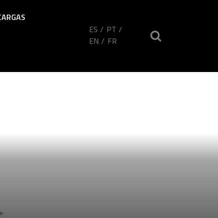
CARGAS
ES
PT
EN
FR