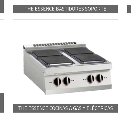
THE ESSENCE BASTIDORES SOPORTE
-
PDF / 406,60 KB
THE ESSENCE COCINAS A GAS Y ELÉCTRICAS