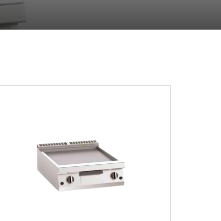
-
PDF / 392,74 KB