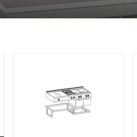
de la marca SERIE 900 TOP
-
PDF / 565,03 KB