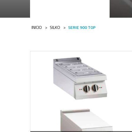
Categorías 
INICIO
>
SILKO
>
SERIE 900 TOP
Escoge una categoría
-
PDF / 383,57 KB