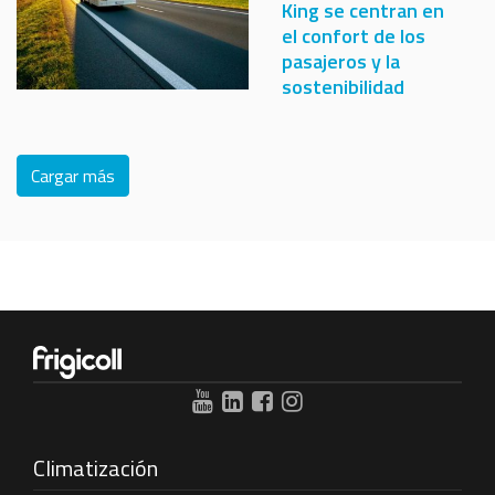
King se centran en
el confort de los
pasajeros y la
sostenibilidad
Cargar más
Climatización