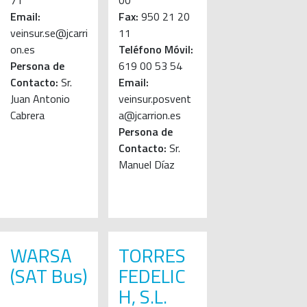
71
00
Email:
Fax:
950 21 20
veinsur.se@jcarri
11
on.es
Teléfono Móvil:
Persona de
619 00 53 54
Contacto:
Sr.
Email:
Juan Antonio
veinsur.posvent
Cabrera
a@jcarrion.es
Persona de
Contacto:
Sr.
Manuel Díaz
WARSA
TORRES
(SAT Bus)
FEDELIC
H, S.L.