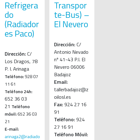
Refrigera
Transpor
do
te-Bus) –
(Radiador
El Nevero
es Paco)
Dirección:
C/
Antonio Nevado
Dirección:
C/
nº 41-43 P.I. El
Los Dragos, 78
Nevero 06006
P. I. Arinaga
Badajoz
Teléfono:
928 07
Email:
11 61
tallerbadajoz@z
Teléfono 24h:
oilosl.es
652 36 03
Fax:
924 27 16
21
Teléfono
91
móvil:
652 36 03
Teléfono:
924
21
27 16 91
E-mail:
Teléfono Móvil:
arinaga2@radiado