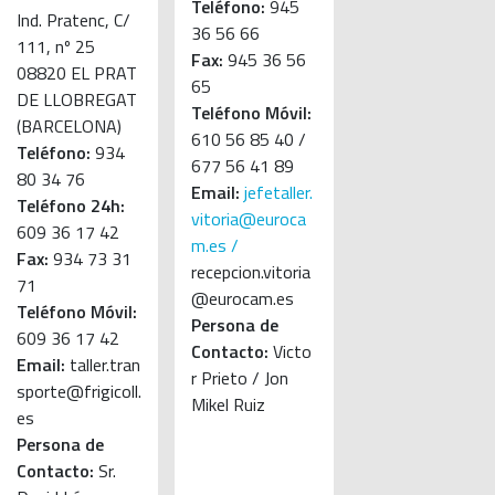
Teléfono:
945
Ind. Pratenc, C/
36 56 66
111, nº 25
Fax:
945 36 56
08820 EL PRAT
65
DE LLOBREGAT
Teléfono Móvil:
(BARCELONA)
610 56 85 40 /
Teléfono:
934
677 56 41 89
80 34 76
Email:
jefetaller.
Teléfono 24h:
vitoria@euroca
609 36 17 42
m.es /
Fax:
934 73 31
recepcion.vitoria
71
@eurocam.es
Teléfono Móvil:
Persona de
609 36 17 42
Contacto:
Victo
Email:
taller.tran
r Prieto / Jon
sporte@frigicoll.
Mikel Ruiz
es
Persona de
Contacto:
Sr.