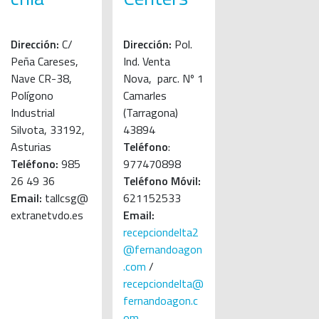
Dirección:
C/
Dirección:
Pol.
Peña Careses,
Ind. Venta
Nave CR-38,
Nova, parc. Nº 1
Polígono
Camarles
Industrial
(Tarragona)
Silvota, 33192,
43894
Asturias
Teléfono
:
Teléfono:
985
977470898
26 49 36
Teléfono Móvil:
Email:
tallcsg@
621152533
extranetvdo.es
Email:
recepciondelta2
@fernandoagon
.com
/
recepciondelta@
fernandoagon.c
om