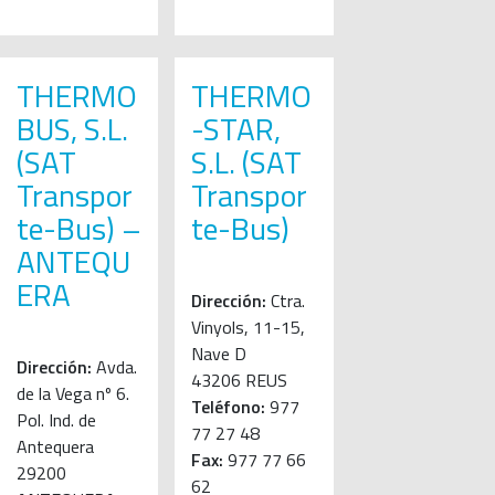
THERMO
THERMO
BUS, S.L.
-STAR,
(SAT
S.L. (SAT
Transpor
Transpor
te-Bus) –
te-Bus)
ANTEQU
ERA
Dirección:
Ctra.
Vinyols, 11-15,
Nave D
Dirección:
Avda.
43206 REUS
de la Vega nº 6.
Teléfono:
977
Pol. Ind. de
77 27 48
Antequera
Fax:
977 77 66
29200
62