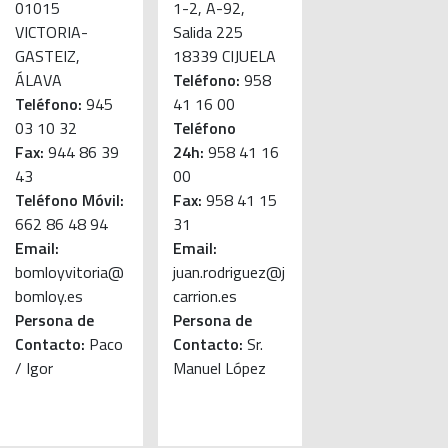
01015
1-2, A-92,
VICTORIA-
Salida 225
GASTEIZ,
18339 CIJUELA
ÁLAVA
Teléfono:
958
Teléfono:
945
41 16 00
03 10 32
Teléfono
Fax:
944 86 39
24h:
958 41 16
43
00
Teléfono Móvil:
Fax:
958 41 15
662 86 48 94
31
Email:
Email:
bomloyvitoria@
juan.rodriguez@j
bomloy.es
carrion.es
Persona de
Persona de
Contacto:
Paco
Contacto:
Sr.
/ Igor
Manuel López