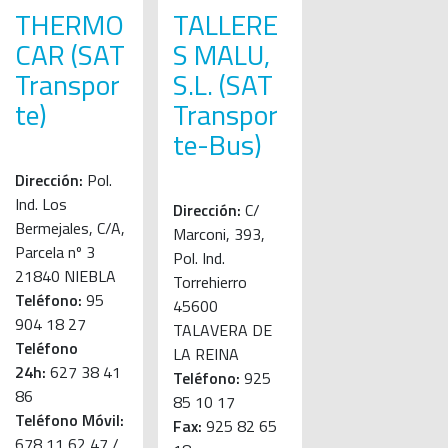
THERMO
TALLERE
CAR (SAT
S MALU,
Transpor
S.L. (SAT
te)
Transpor
te-Bus)
Dirección:
Pol.
Ind. Los
Dirección:
C/
Bermejales, C/A,
Marconi, 393,
Parcela nº 3
Pol. Ind.
21840 NIEBLA
Torrehierro
Teléfono:
95
45600
904 18 27
TALAVERA DE
Teléfono
LA REINA
24h:
627 38 41
Teléfono:
925
86
85 10 17
Teléfono Móvil:
Fax:
925 82 65
678 11 62 47 /