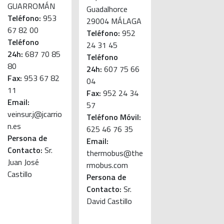
GUARROMÁN
Guadalhorce
Teléfono:
953
29004 MÁLAGA
67 82 00
Teléfono:
952
Teléfono
24 31 45
24h:
687 70 85
Teléfono
80
24h:
607 75 66
Fax:
953 67 82
04
11
Fax:
952 24 34
Email:
57
veinsur.j@jcarrio
Teléfono Móvil:
n.es
625 46 76 35
Persona de
Email:
Contacto:
Sr.
thermobus@the
Juan José
rmobus.com
Castillo
Persona de
Contacto:
Sr.
David Castillo