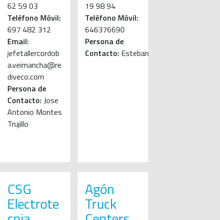
62 59 03
19 98 94
Teléfono Móvil:
Teléfono Móvil:
697 482 312
646376690
Email:
Persona de
jefetallercordob
Contacto:
Esteban
a.veimancha@re
diveco.com
Persona de
Contacto:
Jose
Antonio Montes
Trujillo
CSG
Agón
Electrote
Truck
cnia
Centers