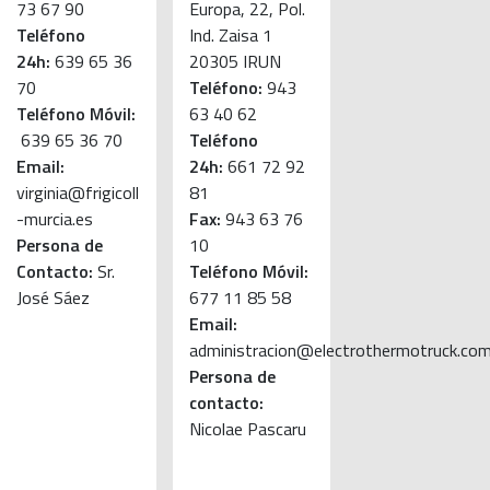
73 67 90
Europa, 22, Pol.
Teléfono
Ind. Zaisa 1
24h:
639 65 36
20305 IRUN
70
Teléfono:
943
Teléfono Móvil:
63 40 62
639 65 36 70
Teléfono
Email:
24h:
661 72 92
virginia@frigicoll
81
-murcia.es
Fax:
943 63 76
Persona de
10
Contacto:
Sr.
Teléfono Móvil:
José Sáez
677 11 85 58
Email:
administracion@electrothermotruck.co
Persona de
contacto:
Nicolae Pascaru