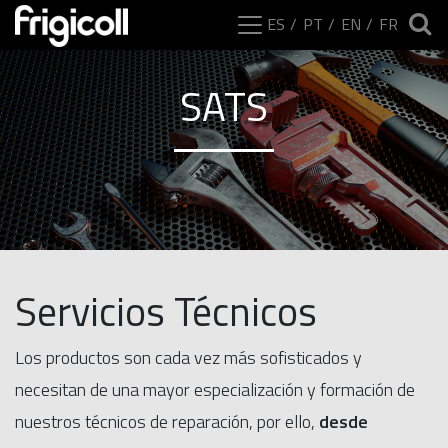
ES
PT
EN
FR
SATS
Servicios Técnicos
Los productos son cada vez más sofisticados y
necesitan de una mayor especialización y formación de
nuestros técnicos de reparación, por ello,
desde