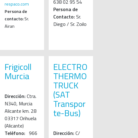
638 02 95 54
respaco.com
Persona de
Persona de
Contacto:
Sr.
contacto:
Sr.
Diego / Sr. Zoilo
Airan
Frigicoll
ELECTRO
Murcia
THERMO
TRUCK
(SAT
Dirección:
Ctra.
Transpor
N340, Murcia
te-Bus)
Alicante km. 28
03317 Orihuela
(Alicante)
Teléfono:
966
Dirección:
C/