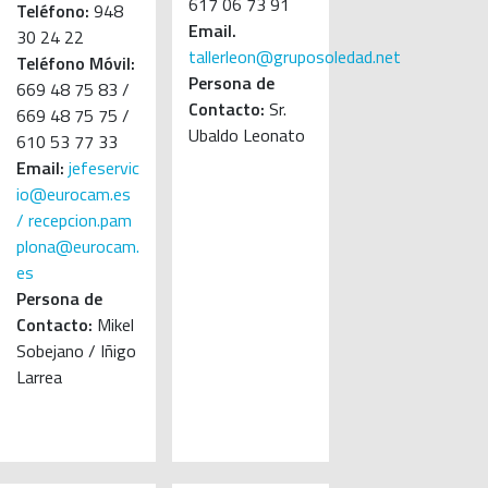
617 06 73 91
Teléfono:
948
Email.
30 24 22
tallerleon@gruposoledad.net
Teléfono Móvil:
Persona de
669 48 75 83 /
Contacto:
Sr.
669 48 75 75 /
Ubaldo Leonato
610 53 77 33
Email:
jefeservic
io@eurocam.es
/
recepcion.pam
plona@eurocam.
es
Persona de
Contacto:
Mikel
Sobejano / Iñigo
Larrea