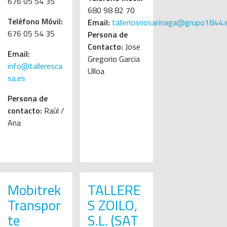
676 05 54 35
680 98 82 70
Teléfono Móvil:
Email:
tallerlosriosarinaga@grupo1844.
676 05 54 35
Persona de
Contacto:
Jose
Email:
Gregorio Garcia
info@talleresca
Ulloa
sa.es
Persona de
contacto:
Raúl /
Ana
Mobitrek
TALLERE
Transpor
S ZOILO,
te
S.L. (SAT