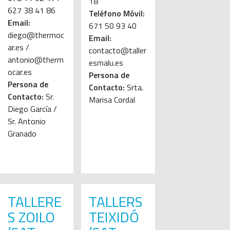
18
627 38 41 86
Teléfono Móvil:
Email:
671 50 93 40
diego@thermoc
Email:
ar.es /
contacto@taller
antonio@therm
esmalu.es
ocar.es
Persona de
Persona de
Contacto:
Srta.
Contacto:
Sr.
Marisa Cordal
Diego García /
Sr. Antonio
Granado
TALLERE
TALLERS
S ZOILO
TEIXIDÓ