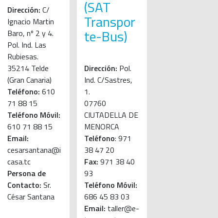
(SAT
Dirección:
C/
Transpor
Ignacio Martin
te-Bus)
Baro, nº 2 y 4.
Pol. Ind. Las
Rubiesas.
35214 Telde
Dirección:
Pol.
(Gran Canaria)
Ind. C/Sastres,
Teléfono:
610
1.
71 88 15
07760
Teléfono Móvil:
CIUTADELLA DE
610 71 88 15
MENORCA
Email:
Teléfono
: 971
cesarsantana@i
38 47 20
casa.tc
Fax:
971 38 40
Persona de
93
Contacto:
Sr.
Teléfono Móvil:
César Santana
686 45 83 03
Email:
taller@e-