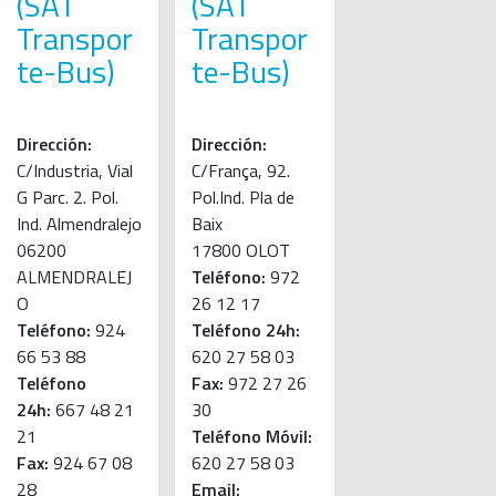
(SAT
(SAT
Transpor
Transpor
te-Bus)
te-Bus)
Dirección:
Dirección:
C/Industria, Vial
C/França, 92.
G Parc. 2. Pol.
Pol.Ind. Pla de
Ind. Almendralejo
Baix
06200
17800 OLOT
ALMENDRALEJ
Teléfono:
972
O
26 12 17
Teléfono:
924
Teléfono 24h:
66 53 88
620 27 58 03
Teléfono
Fax:
972 27 26
24h:
667 48 21
30
21
Teléfono Móvil:
Fax:
924 67 08
620 27 58 03
28
Email: