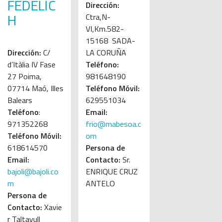
FEDELIC
Dirección:
H
Ctra,N-
VI,Km.582-
15168 SADA-
Dirección:
C/
LA CORUÑA
d’Itàlia IV Fase
Teléfono:
27 Poima,
981648190
07714 Maó, Illes
Teléfono Móvil:
Balears
629551034
Teléfono
:
Email:
971352268
frio@mabesoa.c
Teléfono Móvil:
om
618614570
Persona de
Email:
Contacto:
Sr.
bajoli@bajoli.co
ENRIQUE CRUZ
m
ANTELO
Persona de
Contacto:
Xavie
r Taltavull