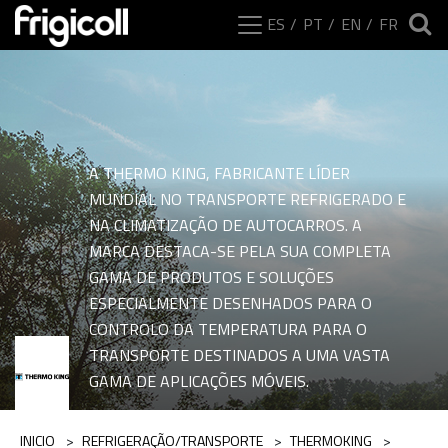
ES
PT
EN
FR
A THERMO KING, FABRICANTE LÍDER
MUNDIAL NO TRANSPORTE REFRIGERADO E
NA CLIMATIZAÇÃO DE AUTOCARROS. A
MARCA DESTACA-SE PELA SUA COMPLETA
GAMA DE PRODUTOS E SOLUÇÕES
ESPECIALMENTE DESENHADOS PARA O
CONTROLO DA TEMPERATURA PARA O
Intervalos da categor
TRANSPORTE DESTINADOS A UMA VASTA
GAMA DE APLICAÇÕES MÓVEIS.
INICIO
>
REFRIGERAÇÃO/TRANSPORTE
>
THERMOKING
>