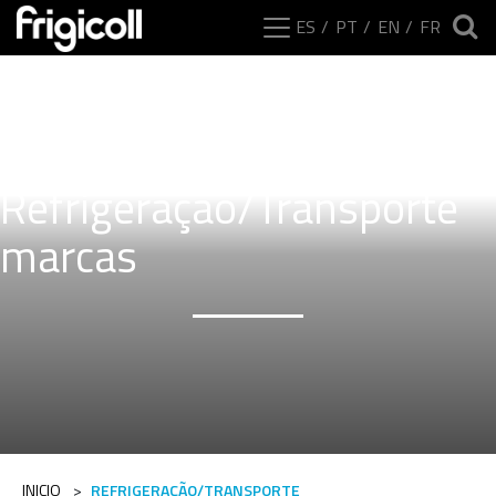
ES
PT
EN
FR
Refrigeração/Transporte
marcas
INICIO
>
REFRIGERAÇÃO/TRANSPORTE