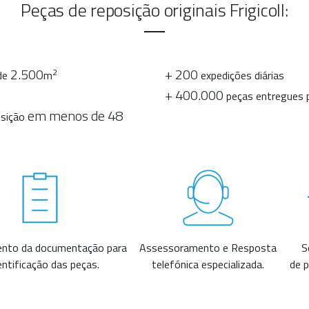
Peças de reposição originais Frigicoll:
2.500
+ 200
2
de
m
expedições diárias
+ 400.000
peças entregues 
em menos de 48
osição
ento da documentação para
Assessoramento e Resposta
S
entificação das peças.
telefónica especializada.
de 