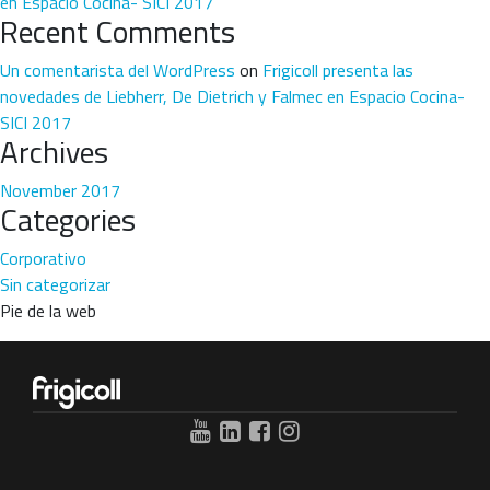
en Espacio Cocina- SICI 2017
Recent Comments
Un comentarista del WordPress
on
Frigicoll presenta las
novedades de Liebherr, De Dietrich y Falmec en Espacio Cocina-
SICI 2017
Archives
November 2017
Categories
Corporativo
Sin categorizar
Pie de la web