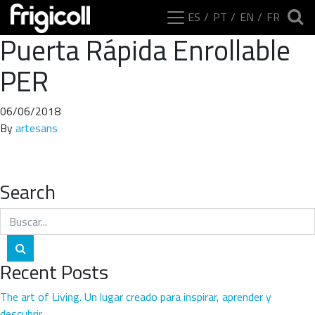
ES
PT
EN
FR
Puerta Rápida Enrollable
PER
06/06/2018
By
artesans
Search
Buscar por:
Buscar
Recent Posts
The art of Living. Un lugar creado para inspirar, aprender y
descubrir