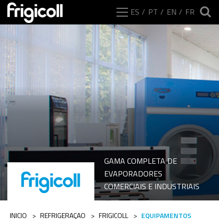
ES
PT
EN
FR
GAMA COMPLETA DE
Intervalos da 
EVAPORADORES
COMERCIAIS E INDUSTRIAIS
INICIO
>
REFRIGERAÇAO
>
FRIGICOLL
>
EQUIPAMENTOS