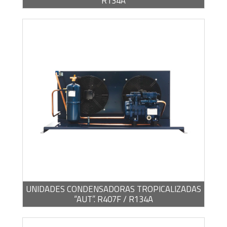
R134A
BROCHURA -
PDF / 1,30 MB
UNIDADES CONDENSADORAS TROPICALIZADAS
“AUT”. R407F / R134A