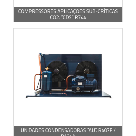
COMPRESSORES APLICAÇOES SUB-CRÍTICAS
CO2. “CDS”. R744
BROCHURA -
PDF / 2,21 MB
UNIDADES CONDENSADORAS “AU”. R407F /