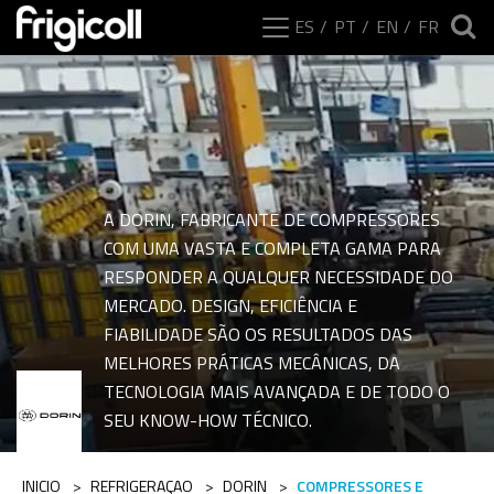
ES
PT
EN
FR
A DORIN, FABRICANTE DE COMPRESSORES
COM UMA VASTA E COMPLETA GAMA PARA
RESPONDER A QUALQUER NECESSIDADE DO
MERCADO. DESIGN, EFICIÊNCIA E
FIABILIDADE SÃO OS RESULTADOS DAS
MELHORES PRÁTICAS MECÂNICAS, DA
Intervalos da catego
TECNOLOGIA MAIS AVANÇADA E DE TODO O
SEU KNOW-HOW TÉCNICO.
INICIO
>
REFRIGERAÇAO
>
DORIN
>
COMPRESSORES E