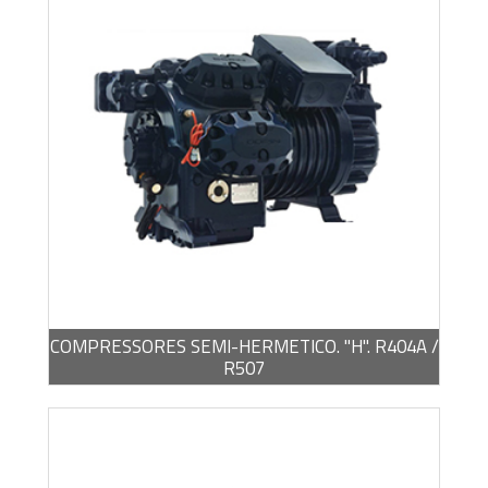
BROCHURA -
PDF / 5,89 MB
COMPRESSORES SEMI-HERMETICO. "H". R404A /
R507