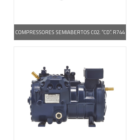
BROCHURA -
PDF / 2,66 MB
COMPRESSORES SEMIABERTOS C02. “CD”. R744
BROCHURA -
PDF / 1,92 MB