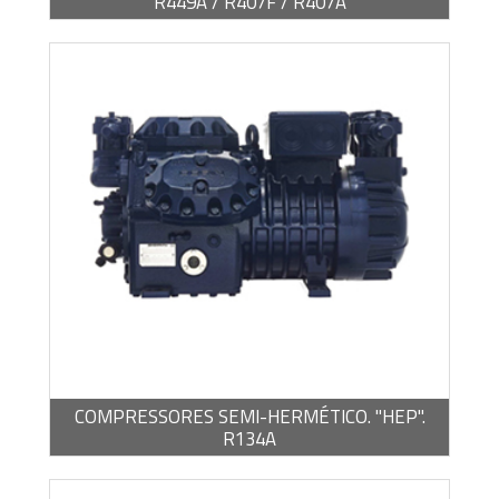
R449A / R407F / R407A
BROCHURA -
PDF / 1,31 MB
COMPRESSORES SEMI-HERMÉTICO. "HEP".
R134A