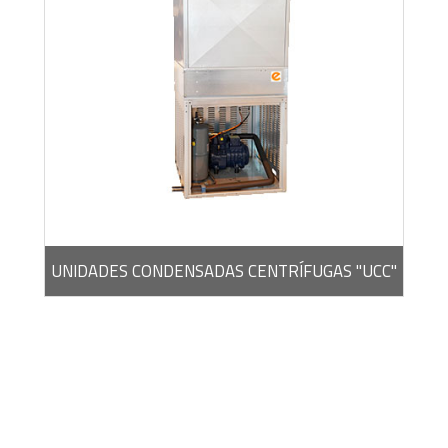
BROCHURA -
PDF / 262,61 KB
UNIDADES CONDENSADAS CENTRÍFUGAS "UCC"