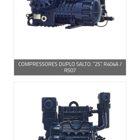
BROCHURA -
PDF / 4,14 MB
COMPRESSORES DUPLO SALTO. “2S”. R404A /
R507