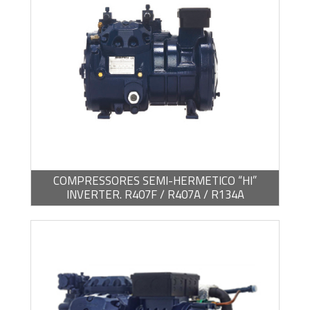
-
PDF / 5,22 MB
COMPRESSORES SEMI-HERMETICO “HI”
INVERTER. R407F / R407A / R134A