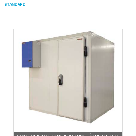
STANDARD
Escoge una gama o subgama
BROCHURA -
PDF / 1,22 MB