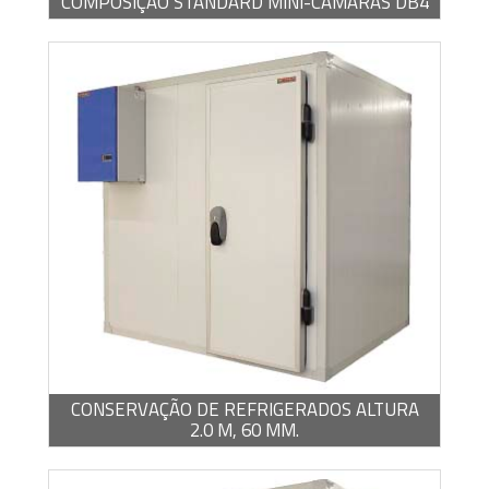
COMPOSIÇÃO STANDARD MINI-CÂMARAS DB4
BROCHURA -
PDF / 1,22 MB
CONSERVAÇÃO DE REFRIGERADOS ALTURA
2.0 M, 60 MM.