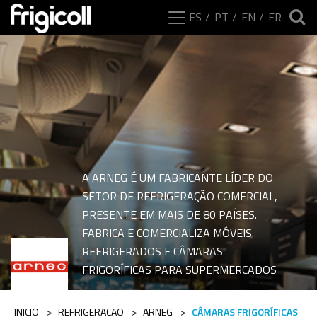
ES
PT
EN
FR
A ARNEG É UM FABRICANTE LÍDER DO
SETOR DE REFRIGERAÇÃO COMERCIAL,
PRESENTE EM MAIS DE 80 PAÍSES.
FABRICA E COMERCIALIZA MÓVEIS
Intervalos da catego
REFRIGERADOS E CÂMARAS
FRIGORÍFICAS PARA SUPERMERCADOS
INICIO
>
REFRIGERAÇAO
>
ARNEG
>
CÂMARAS FRIGORÍFICAS